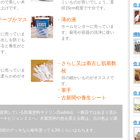
るので美しい木
くいものが良いでしょう。直
住
仕上げです。
径15cm程度で十分です。
テープかマス
・
薄め液
ホームセンターに売っていま
す。刷毛や容器の洗浄に使い
ーに売っていま
掃
ます。
み出しを防ぐも
あると養生がと
ます。
・
さらし又は着古し肌着数
住
ーに売っていま
枚
は柔らかめがオ
目の細かいものがオススメで
す。
・
軍手
住
・
古新聞や養生シート
用している防腐塗料サドリン(Sadolin)。一般店ではあまり見か
ーキビジョン２１へ。木製窓枠の色を変える際は。元の色より濃
住
5帖程のデッキなら毎年塗っても3年くらいはもちます。