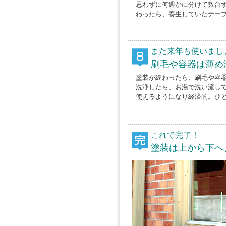
思わずに何週かに分けて数台
わったら、養生していたテー
また来年も使いまし
刷毛や容器は薄め
塗装が終わったら、刷毛や容
洗浄したら、お湯で洗い流し
使えるようになり経済的。ひ
これで完了！
塗装は上から下へ