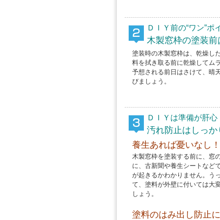
ＤＩＹ前の“ワン”ポ
木製窓枠の塗装前
塗装時の木製窓枠は、乾燥し
料を拭き取る前に乾燥してム
予想される前日はさけて、晴天
びましょう。
ＤＩＹは準備が肝心
汚れ防止はしっか
養生あれば憂いなし
木製窓枠を塗装する前に、窓
に、古新聞や養生シートなど
が起きるかわかりません。う
て、塗料が外壁に付いては大
しょう。
塗料のはみ出し防止