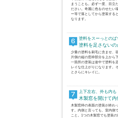
まうことも。必ず一度、目立
ださい。奇麗に色をのせたい
ー等で落としてから塗装する
なります。
塗料をスーっとのば
塗料を足さないの
少量の塗料を刷毛に含ませ、
片側の縦の窓枠部分を上から
一箇所の塗装は途中で塗料を
レイな仕上がりになります。
とさらにキレイに。
上下左右、外も内も
木製窓を開けて内
木製窓枠の表面の塗装が終わ
す。内側と言っても、室内側
こと。1つの木製窓でも塗装の