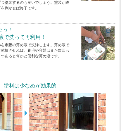
ずつ塗装するのも良いでしょう。塗装が終
プを剥がせば終了です。
ょう！
液で洗って再利用！
器を市販の薄め液で洗浄します。薄め液で
て乾燥させれば、刷毛や容器はまた次回も
とつあると何かと便利な薄め液です。
、塗料は少なめが効果的！