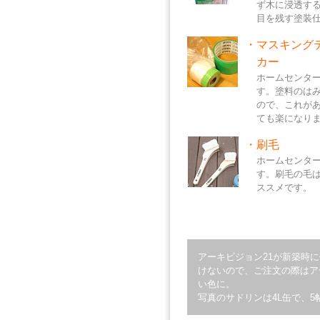
ず木に浸透す
目を残す塗装
・
マスキング
カー
ホームセンタ
す。塗料のは
ので、これが
ても楽になり
・
刷毛
ホームセンタ
す。刷毛の毛
ススメです。
アーキビジョン21が新築時に使
けないので、ご注文の際はア
い色に。
写真のサドリンは4L缶で、