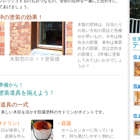
フレッシュするのもおつなもの。全部の窓枠を一遍にと思わずに、
てあげましょう。
枠の塗装の効果！
木製の窓枠は、日当たり
の良い方向の窓ほど色褪
せが早いもの。今年は南
向きの部屋、来年は東西
向きの部屋、次は北向き
の部屋と、1年毎に塗装
住
木製窓のＤＩＹ塗装後
してみてはいかがでしょ
うか？
準備から！
収
塗装道具を揃えよう！
装道具の一式
、美しい木目を活かす防腐塗料のサドリンがポイントです。
住
サドリン）
・
容器
21が使用して
ホームセンターに売っていま
は、皮膜を作ら
す。持ち運びしやすく倒れに