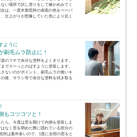
たない場所で試し塗りをして確かめみてく
場合は、一度木製窓枠の表面の色をペーパ
と、仕上がりが想像していた色により近く
すように
が刷毛ムラ防止に！
容器のフチで余分な塗料をよくきります。
下までスーっとのばすように塗装します。
足さないのがポイント。刷毛ムラの無いキ
その後、サラシ等で余分な塗料を拭き取る
！
側もコツコツと！
ったら、今度は窓を開けて内側を塗装しま
ではなく窓を閉めた際に隠れている部分の
箇所は案外多いので、1度に全部の窓をと