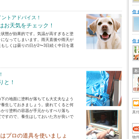
住
イントアドバイス！
はお天気をチェック！
た状態が効果的です。気温が高すぎると塗
ラになってしまいます。雨天直後や雨天が
住
もしくは曇りの日が2〜3日続く中日を選
！
りと！
！
の下の地面に塗料が落ちても大丈夫なよう
で養生しておきましょう。疲れてくると何
っかり塗料の容器が手元からすべり落ち
真
変ですので、養生はしておいた方が良いで
にはプロの道具を使いましょ
物