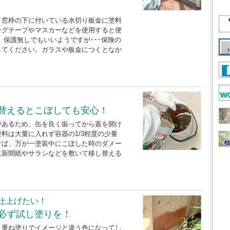
、窓枠の下に付いている水切り板金に塗料
ングテープやマスカーなどを使用すると便
、保護無しでもいいようですが･･･保険の
してください。ガラスや板金につくとなか
替えるとこぼしても安心！
があるため、缶を良く振ってから蓋を開け
料は大量に入れず容器の1/3程度の少量
けば、万が一塗装中にこぼした時のダメー
に新聞紙やサラシなどを敷いて移し替える
仕上げたい！
必ず試し塗りを！
、重ね塗りでイメージと違う色になってし