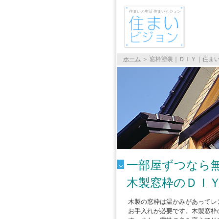
住まいと生活 住まいビジョン
ホーム
＞
窓枠塗装｜ＤＩＹ｜住ま
一部屋ずつなら
木製窓枠のＤＩ
木製の窓枠は温かみがあってレ
お手入れが必要です。木製窓枠