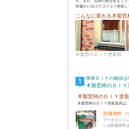
す。また、窓枠の色を変えてリ
何週かに分けてコツコツ塗装し
こんなに変わる木製窓
木製窓のＤＩＹ塗装前
簡単ＤＩＹの秘訣は
木製窓枠のＤＩＹ
木製窓枠のＤＩＹ塗
木製窓枠のＤＩＹ塗装道具は
・
防腐塗料（
アーキビジョン
いる防腐塗料