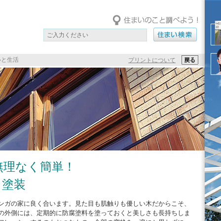
いと生活
プリントについて
無理なく簡単！
Ｙ塗装
ンガの家に良く合います。見た目も肌触りも優しい木だからこそ、
の外側には、定期的に防腐塗料を塗っておくと美しさも長持ちしま