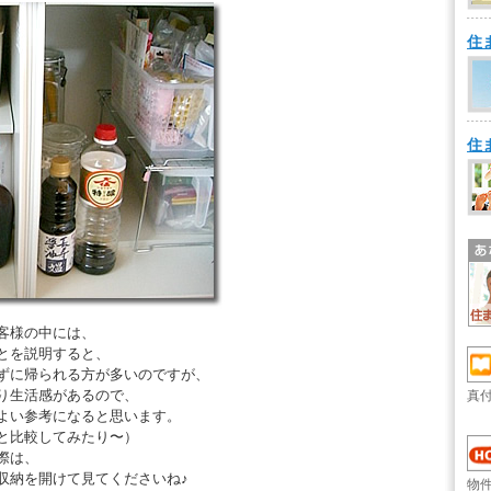
住
住
客様の中には、
とを説明すると、
ずに帰られる方が多いのですが、
り生活感があるので、
真
よい参考になると思います。
と比較してみたり〜）
際は、
収納を開けて見てくださいね♪
物