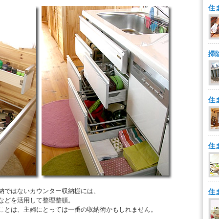
住
掃
住
住
納ではないカウンター収納棚には、
住
などを活用して整理整頓。
ことは、主婦にとっては一番の収納術かもしれません。