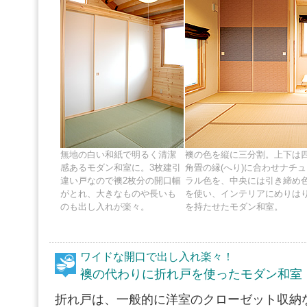
無地の白い和紙で明るく清潔
襖の色を縦に三分割。上下は
感あるモダン和室に。3枚建引
角畳の縁(へり)に合わせナチュ
違い戸なので襖2枚分の開口幅
ラル色を、中央には引き締め
がとれ、大きなものや長いも
を使い、インテリアにめりは
のも出し入れが楽々。
を持たせたモダン和室。
ワイドな開口で出し入れ楽々！
襖の代わりに折れ戸を使ったモダン和室
折れ戸は、一般的に洋室のクローゼット収納