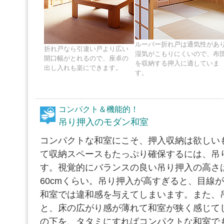
ルーバー折れ戸は通気性があ
折れ戸なら引違い戸より広い
湿気がこもりにくいので、布
開口幅がとれるので、座卓の
を収納する押入に適していま
出し入れも楽にできます。
す。
コンパクト＆機能的！
吊り押入のモダン和室
コンパクトな和室にこそ、押入収納は欲しい
て収納スペースもたっぷり確保するには、吊
す。視覚的にバランスの良い吊り押入の高さは
60cmくらい。吊り押入が高すぎると、目線
和室では違和感を与えてしまいます。また、
と、床の広がり感が薄れて和室が狭く感じて
の下を、タタミにすればコンパクトな和室で