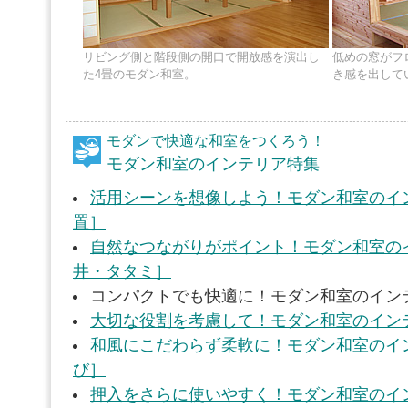
リビング側と階段側の開口で開放感を演出し
低めの窓がフ
た4畳のモダン和室。
き感を出して
モダンで快適な和室をつくろう！
モダン和室のインテリア特集
活用シーンを想像しよう！モダン和室のイ
置］
自然なつながりがポイント！モダン和室の
井・タタミ］
コンパクトでも快適に！モダン和室のイン
大切な役割を考慮して！モダン和室のイン
和風にこだわらず柔軟に！モダン和室のイ
び］
押入をさらに使いやすく！モダン和室のイ