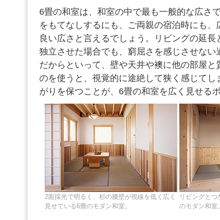
6畳の和室は、和室の中で最も一般的な広さ
をもてなしするにも、ご両親の宿泊時にも、
良い広さと言えるでしょう。リビングの延長
独立させた場合でも、窮屈さを感じさせない
だからといって、壁や天井や襖に他の部屋と
のを使うと、視覚的に途絶して狭く感じてし
がりを保つことが、6畳の和室を広く見せる
2面採光で明るく、杉の腰壁が視線を低く広く
リビングとつ
見せている6畳のモダン和室。
のモダン和室